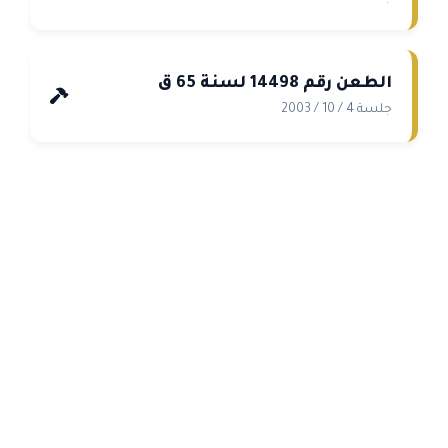
الطعن رقم 14498 لسنة 65 ق
جلسة 4 / 10 / 2003
Copyright © 2026 كريم نعمان | Powered by [A . M designer]