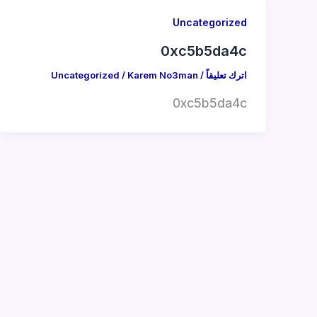
Uncategorized
0xc5b5da4c
اترك تعليقاً
/
Karem No3man
/
Uncategorized
0xc5b5da4c