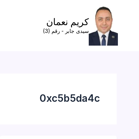
خطي
لى
كريم نعمان
لمحتوى
سيدى جابر - رقم (3)
0xc5b5da4c