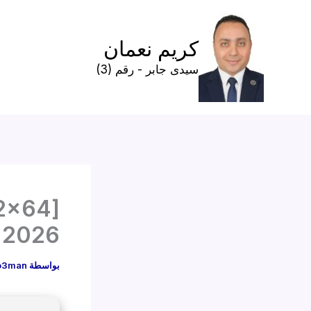
خطي
لى
كريم نعمان
لمحتوى
سيدى جابر - رقم (3)
32x64]
 2026
بواسطة
o3man