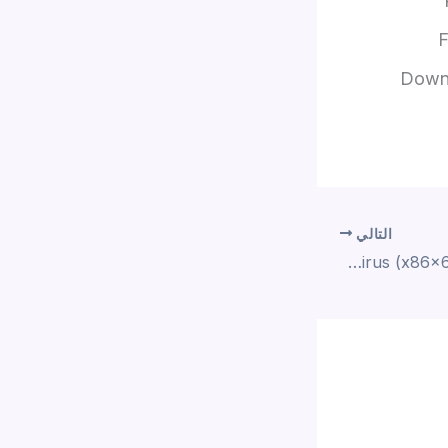
F
Downl
التالي
Super Internet TV Free[Activated] no Virus (x86x64) [no Virus] gDrive