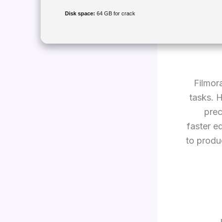
Disk space:
64 GB for crack
Filmor
tasks. 
prec
faster e
to produ