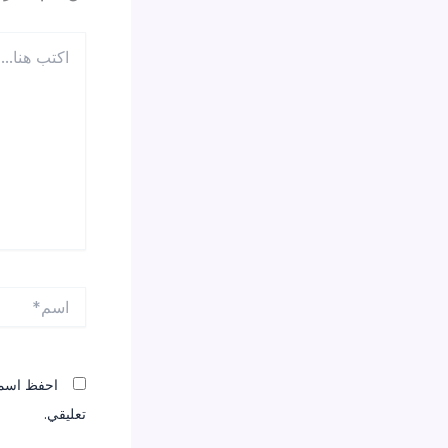
اكتب
هنا...
اسم*
احفظ اسمي،
تعليقي.