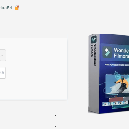
Hash sum: 2085159de06afc78651a36c11a1daa54