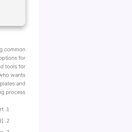
ying common
options for
d tools for
e who wants
mplates and
ing process.
rt
d]