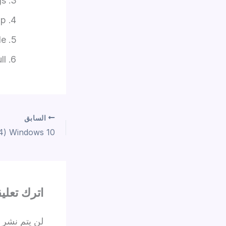
gs
ip
de
ll
السابق
اترك تعليقا
لن يتم نشر ع