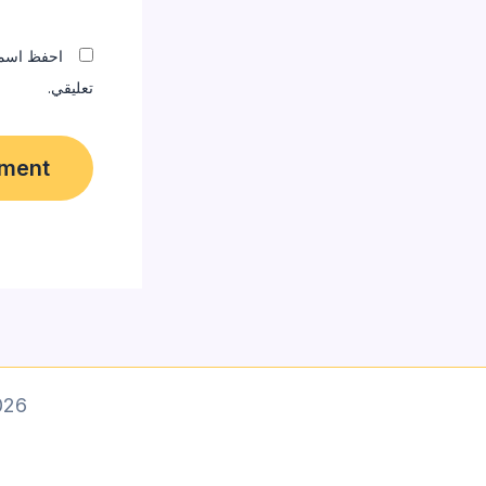
المقبلة في
تعليقي.
 designer]