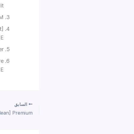
it
RM
t]
EE
er
re
EE
السابق