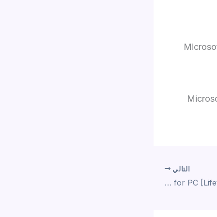
Microso
Microso
التالي
ProgDVB Portable for PC [Lifetime] [Latest] Instant