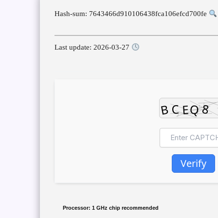
Hash-sum: 7643466d910106438fca106efcd700fe
Last update: 2026-03-27
Verify
Processor:
1 GHz chip recommended