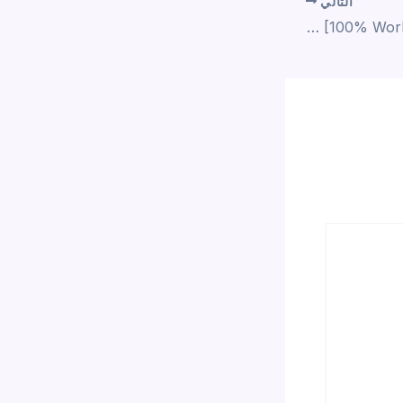
التالي
EaseUS Data Recovery Portable + License Key [100% Worked] [100% Worked]