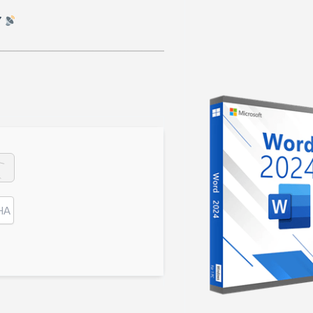
Hash Check: e3a46fbe88f4d65eeecc7e1ceb491417