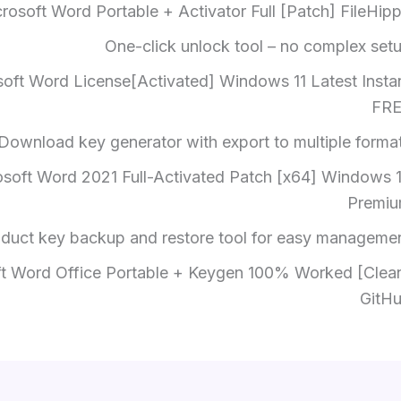
rosoft Word Portable + Activator Full [Patch] FileHip
One-click unlock tool – no complex set
oft Word License[Activated] Windows 11 Latest Insta
FR
Download key generator with export to multiple forma
osoft Word 2021 Full-Activated Patch [x64] Windows 
Premi
duct key backup and restore tool for easy manageme
t Word Office Portable + Keygen 100% Worked [Clea
GitH