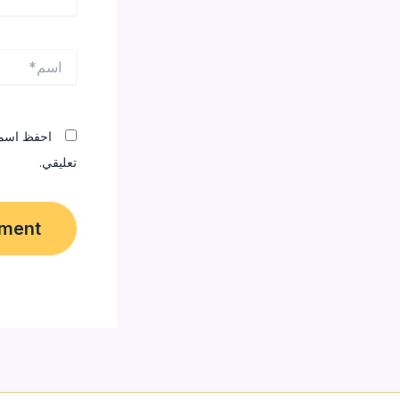
اسم*
احفظ اسمي،
تعليقي.