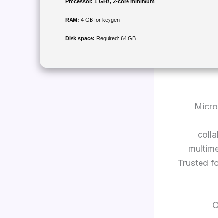
Processor:
1 GHz, 2-core minimum
RAM:
4 GB for keygen
Disk space:
Required: 64 GB
Micro
colla
multime
Trusted f
O