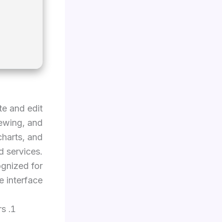
te and edit
iewing, and
 charts, and
d services.
ognized for
e interface.
rs