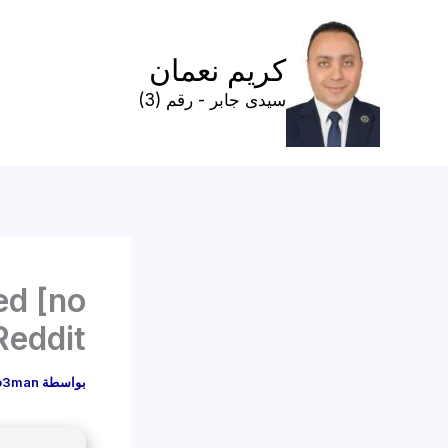
خطي
لى
كريم نعمان
لمحتوى
سيدى جابر - رقم (3)
ed [no
Reddit
بواسطة
o3man