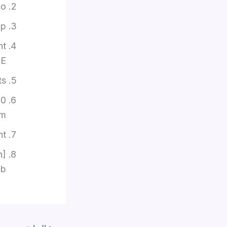
po
up
nt
EE
ts
10
um
nt
n]
ub