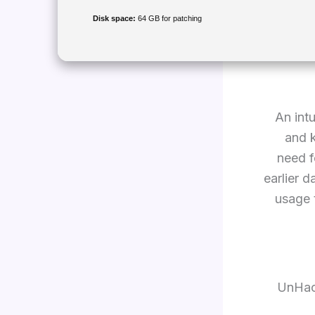
Disk space:
64 GB for patching
An int
and 
need f
earlier 
usage 
UnHack