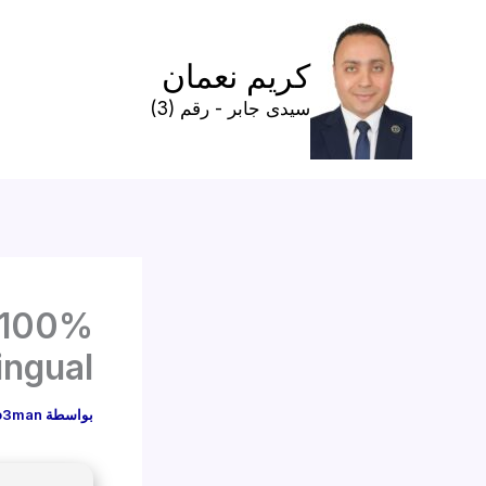
خطي
لى
كريم نعمان
لمحتوى
سيدى جابر - رقم (3)
 100%
ingual
بواسطة
o3man