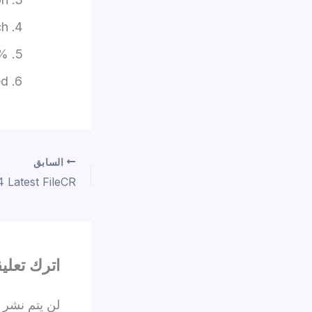
ch
ation required
ed
السابق
اترك تعليقا
لن يتم نشر ع