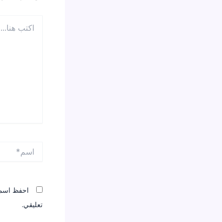
اكتب
هنا...
اسم*
احفظ اسمي،
تعليقي.