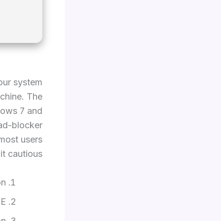
your system
chine. The
ndows 7 and
 ad-blocker
 most users
it cautious.
on
EE
on